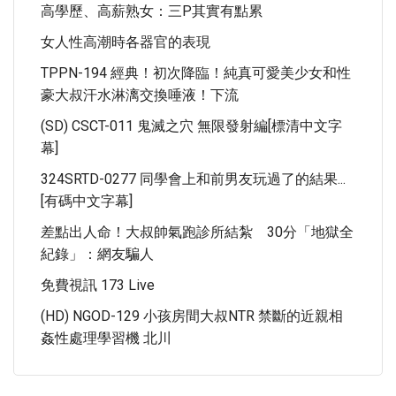
高學歷、高薪熟女：三P其實有點累
女人性高潮時各器官的表現
TPPN-194 經典！初次降臨！純真可愛美少女和性
豪大叔汗水淋漓交換唾液！下流
(SD) CSCT-011 鬼滅之穴 無限發射編[標清中文字
幕]
324SRTD-0277 同學會上和前男友玩過了的結果...
[有碼中文字幕]
差點出人命！大叔帥氣跑診所結紮 30分「地獄全
紀錄」：網友騙人
免費視訊 173 Live
(HD) NGOD-129 小孩房間大叔NTR 禁斷的近親相
姦性處理學習機 北川