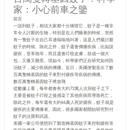
家：小心前車之鑒
前言
一說到蚊子，相信大家都十分痛恨它，蚊子是一種非
常令人討厭的生物，特別是在人們睡著的時候，突然
有一隻蚊子在自己耳邊嗡嗡地叫著，這是人們最討厭
蚊子的時候。除此之外，蚊子還會傳播疾病，比如說
瘧疾，登革熱等，而且還會叮咬皮膚，鼓成一個大
包，又癢又難受。現如今，科學家們正在研究如何防
治蚊子，減少疾病的傳播。近日，美國便製造出了數
百萬隻轉基因的蚊子來對付瘧疾等疾病的傳播。
數百萬隻轉基因蚊子將放飛
從數據上看，每年都會有大約72萬人次與蚊子之下，
主要是被蚊子叮咬之後感染了其他疾病而導致死亡，
除此之外，每年還有大約66萬人死於瘧疾，蚊子就是
瘧疾的主要傳播者。因此，很多國家都開始研究對付
蚊子的法寶和武器。
美國一家公司便想到了製造轉基因蚊子來控制瘧疾等