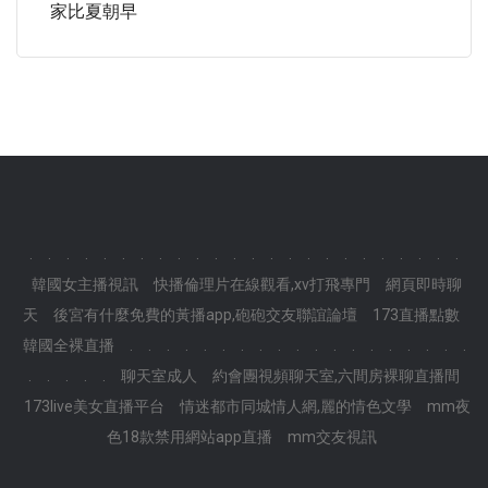
家比夏朝早
.
.
.
.
.
.
.
.
.
.
.
.
.
.
.
.
.
.
.
.
.
.
.
.
韓國女主播視訊
快播倫理片在線觀看,xv打飛專門
網頁即時聊
天
後宮有什麼免費的黃播app,砲砲交友聯誼論壇
173直播點數
韓國全裸直播
.
.
.
.
.
.
.
.
.
.
.
.
.
.
.
.
.
.
.
.
.
.
.
.
聊天室成人
約會團視頻聊天室,六間房裸聊直播間
173live美女直播平台
情迷都市同城情人網,麗的情色文學
mm夜
色18款禁用網站app直播
mm交友視訊