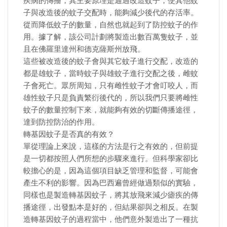
疾病的傳播，其主要原理是通過改造蚊子，使其他蚊
子與改造後的蚊子交配時，能夠減少後代的存活率。
從而降低蚊子的數量，自然也就起到了防控蚊子的作
用。據了解，該公司計劃將製造出數百萬隻蚊子，並
且在佛羅里達州和德克薩斯州放飛。
這些被改造後的蚊子會與其它蚊子進行交配，改造的
都是雄蚊子，當時蚊子與雄蚊子進行交配之後，雌蚊
子會死亡。眾所周知，只有雌性蚊子才會叮咬人，而
雄性蚊子只是負責繁衍後代的，所以我們只要將雌性
蚊子的數量控制下來，就能夠有效的切斷傳播途徑，
達到防控防治的作用。
轉基因蚊子是否真的有效？
單從理論上來說，這樣的方法是行之有效的，但前提
是一切都按照人們所想的步驟來進行。但科學家卻比
較擔心的是，因為這個項目缺乏管理和監督，可能會
產生不利的影響。因為巴西遍曾經做過類似的實驗，
同樣也是製造轉基因蚊子，將其放飛來減少瘧疾的傳
播途徑，出發點本是好的，但結果卻與之相反。在製
造轉基因蚊子的過程當中，他們意外製造出了一種抗