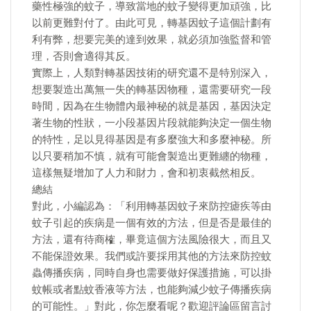
藥性極強的蚊子，導致當地的蚊子變得更加頑強，比
以前更難對付了。由此可見，轉基因蚊子這個計劃有
利有弊，想要完美的達到效果，就必須加強監督和管
理，否則會適得其反。
實際上，人類對轉基因技術的研究還不是特別深入，
想要製造出萬無一失的轉基因物種，還需要研究一段
時間，因為在生物體內最神秘的就是基因，基因決定
著生物的性狀，一小段基因片段就能夠決定一個生物
的特性，足以見得基因是有多麼強大和多麼神秘。所
以只要稍加不慎，就有可能會製造出更難纏的物種，
這樣無疑增加了人力和財力，會和初衷截然相反。
總結
對此，小編認為：「利用轉基因蚊子來防控瘧疾等由
蚊子引起的疾病是一個有效的方法，但是否是最佳的
方法，還有待商榷，畢竟這個方法風險很大，而且又
不能保證效果。我們或許要採用其他的方法來防控蚊
蟲傳播疾病，同時自身也需要做好保護措施，可以掛
蚊帳或者點蚊香液等方法，也能夠減少蚊子傳播疾病
的可能性。」對此，你怎麼看呢？歡迎評論區留言討