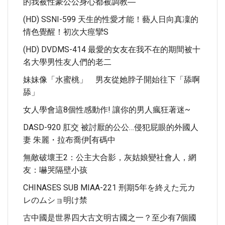
的我被性豪公公身心都被調教―
(HD) SSNI-599 天生的性愛才能！藝人日向真凜的
情色覺醒！初次大痙攣S
(HD) DVDMS-414 最愛的女友在我不在的期間被十
名大學男性友人們的老二
妹妹像「水蜜桃」 男友從她脖子開始往下「舔啊
舔」
女人學會這8個性感動作! 讓你的男人瘋狂著迷~
DASD-920 肛交 被討厭的公公…侵犯屁眼的外國人
妻 朱麗・拉布喬伊[有碼中
無敵破壞王2：公主大合影，灰姑娘變社會人，網
友：嚇哭隔壁小孩
CHINASES SUB MIAA-221 刑期5年を終えた元カ
レのムショ明け禁
古中國是世界四大古文明古國之一？至少有7個國