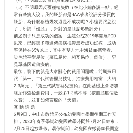
（4）不明原因反覆自然流產2次及以上；
（5）不明原因反覆種植失敗（在此小編多說一點，經
常有些病人說，我的胚胎都是4AA或者說評分優質的
胚胎，為什麼移植幾次還是不成功呢？小編要跟您說
了，所謂「優胚」，針對的是胚胎形態評分）。
前述例子只是成功的個案，生殖分院2019年開展PGD
以來，已經讓多種遺傳疾病攜帶患者成功妊娠，成功
率保持在65%以上，其中有雙方地中海貧血攜帶者、
染色體平衡易位（羅氏易位、相互易位、倒位）、罕
見單基因遺傳疾病。
最後，剩下的就是大家關心的費用問題啦，前期費用
跟「第一、二代試管嬰兒技術」治療費用相當，大約
2-3萬元，「第三代試管嬰兒技術」在此基礎上會增加
胚胎篩查檢測費用，一般多1-3萬不等（按照胚胎個數
收費），並非如傳言般的「天價」。
互 動 話 題
6月9日，中山市教體局公布幼兒園本學期後期工作安
排，2020年春季學期幼兒園教學時間於7月24日結束，
7月25日起放暑假。暑假期間，幼兒園在徵得家長同意