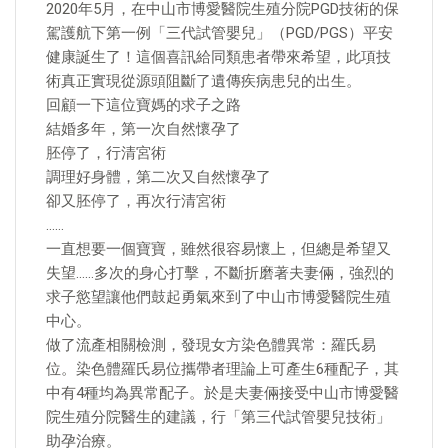
2020年5月，在中山市博愛醫院生殖分院PGD技術的保
駕護航下第一例「三代試管嬰兒」（PGD/PGS）平安
健康誕生了！這個喜訊給同類患者帶來希望，此項技
術真正實現從源頭阻斷了遺傳疾病患兒的出生。
回顧一下這位寶媽的求子之路
結婚多年，第一次自然懷孕了
胚停了，行清宮術
調理好身體，第二次又自然懷孕了
卻又胚停了，再次行清宮術
……
一直想要一個寶寶，雖然很容易懷上，但總是希望又
失望……多次的身心打擊，不斷折磨著夫妻倆，強烈的
求子慾望讓他們鼓起勇氣來到了中山市博愛醫院生殖
中心。
做了流產相關檢測，發現女方染色體異常：羅氏易
位。染色體羅氏易位攜帶者理論上可產生6種配子，其
中有4種均為異常配子。於是夫妻倆接受中山市博愛醫
院生殖分院醫生的建議，行「第三代試管嬰兒技術」
助孕治療。