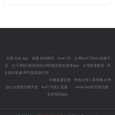
.
.
.
.
.
.
.
.
.
.
.,
.
.
.
.
.
.
.
.
.
.
.
.
.
夫妻 交友 app
免費 色情聊天
love173
台灣live173mm直播平
台
女子學院1夜情視頻,s383最刺激的直播app
台灣真愛旅舍 - 美
女福利直播 APP,股票聊天室
.
.
.
.
.
.
.
.
.
.
.
.
.
.
.
.
.
.
.
.
.
.
.
.
半糖直播官網
情色文學上看免費,台灣
甜心女孩視訊聊天室
live173成人直播
.
show live影音視訊網
交友視訊app