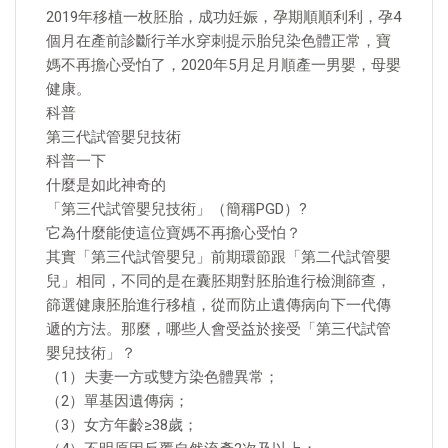
2019年移植一枚胚胎，成功妊娠，孕期順順利利，孕4
個月在產前診斷行羊水穿刺提示胎兒染色體正常，寶
媽不再擔心受怕了，2020年5月足月順產一男嬰，母嬰
健康。
科普
第三代試管嬰兒技術
科普一下
什麼是如此神奇的
「第三代試管嬰兒技術」（簡稱PGD）?
它為什麼能使這位寶媽不再擔心受怕？
其實「第三代試管嬰兒」前期環節跟「第二代試管嬰
兒」相同，不同的是在囊胚期對胚胎進行檢測篩查，
篩選健康胚胎進行移植，從而防止遺傳病向下一代傳
遞的方法。那麼，哪些人會受益於接受「第三代試管
嬰兒技術」？
（1）夫妻一方或雙方染色體異常；
（2）單基因遺傳病；
（3）女方年齡≥38歲；