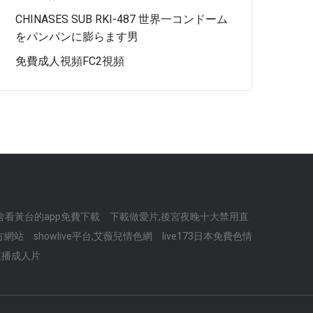
CHINASES SUB RKI-487 世界一コンドーム
をパンパンに膨らます男
免費成人視頻FC2視頻
舍看黃台的app免費下載
下載做愛片,後宮夜晚十大禁用直
方網站
showlive平台,艾薇兒情色網
live173日本免費色情
直播成人片