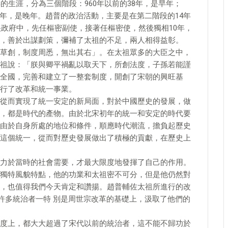
的生涯，分為三個階段：960年以前的38年，是早年；
的19年，是晚年。趙普的政治活動，主要是在第二階段的14年
央政府中，先任樞密副使，接著任樞密使，然後獨相10年，
，善於出謀劃策，彌補了太祖的不足，兩人相得益彰。
草創，制度周悉，無出其右」。在太祖眾多的大臣之中，
祖說：「朕與卿平禍亂以取天下，所創法度，子孫若能謹
全國，完善和建立了一整套制度，開創了宋朝的興旺基
行了改革和統一事業。
從而實現了統一安定的新局面，對於中國歷史的發展，做
，都是時代的產物。由於北宋初年的統一和安定的時代要
由於自身所處的地位和條件，順應時代潮流，擔負起歷史
這個統一，從而對歷史發展做出了積極的貢獻，在歷史上
力於當時的社會需要，才最大限度地發揮了自己的作用。
獨特風貌特點，他的功業和太祖密不可分，但是他仍然對
，也值得我們今天肯定和讚揚。趙普輔佐太祖所進行的改
代許多統治者一特 別是周世宗改革的基礎上，汲取了他們的
度上，都大大超過了宋代以前的統治者，這不能不歸功於