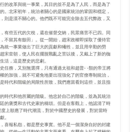
行的改革與統一事業，其目的並不是為了人民，而是為了
的。北宋初年，統治者關心的是國家統治的鞏固和穩定，
，則是漠不關心的。他們既不可能完全除去五代弊政，又
，有些五代的欠稅，還在催督交納，民眾痛苦不已四。同
，不留其有餘田」。從一開始，趙宋政權即採取了優待官
為統一事業做出了巨大的貢獻和犧牲，並且用辛勤的勞
趙宋皇朝，使人民在擺脫戰亂之苦以後，又戴上了新的枷
生活，這是歷史的悲劇。
史任務，又別無選擇，只有通過太祖和趙普- -類的帝王將
權的加強，就不可避免地要出現強化了的官僚專制統治，
是時代和階級的局限性所致，我們應當看到這些，並且指
的時代和他所屬的階級。他忠於自己的階級，並為其統治
廷的褒獎和古代史家的稱頌。但是在客觀上，他認清了時
程度上順應了時代潮流，對於中國歷史的發展，對於當時
獻。
，喜報私怨，都是歷史事實。他不是一個潔身自好的封建
瑜。從他一生活動的主要方面來看，在歷史上起了積極的