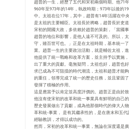
趙普的一生，經歷了五代和宋初兩個時期。他71年
960年至973年的14年，執政時期；973年以後
中。太祖在位17年，其中，趙普有14年活躍在中
是太祖的主要輔臣。太祖長於將略，趙普長於吏道
宋初的開國大政，多依賴於趙普的策劃，「當國事
趙普的地位和影響，是他人遠不可及的。所以，太
守，雖百世可也。」正是在太祖時期，基本統一了
業。趙普一生的主要政治活動，就是輔佐太祖，進
他提供了統一戰略和改革方案，並主持予以實施，
出了重大的貢獻。毫無疑問，太祖也好，趙普也好
求已成為不可阻擋的時代潮流，太祖和趙普才能夠
的重任，領導完成了統一的歷史任務，並且鞏固了
發揮了積極的作用。
這是應當予以肯定並高度評價的。趙普正是由於致
他沒有使宋初的改革和統一事業具有鮮明的自己的
歷史發展做出了貢獻，成為他那個時代的偉大人物
革和統-事業， 是有其繼承性的，是在唐末和五
經驗教訓，才得以成功的。
然而，宋初的改革和統一事業，無論在深度還是廣