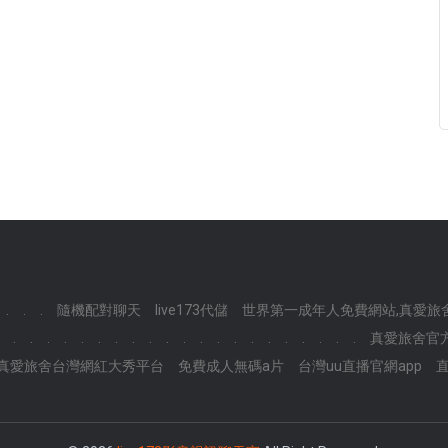
.
.
.
隨機配對聊天
live173代儲
世界第一成年人免費網站,真愛旅
.
.
.
.
.
.
.
.
.
.
.
.
.
.
.
.
.
.
.
.
.
真愛旅舍官
,真愛旅舍台灣網紅大秀平台
免費成人無碼a片
台灣uu直播官網app