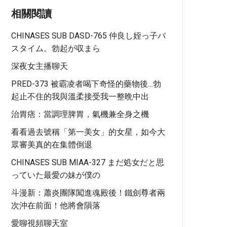
相關閱讀
CHINASES SUB DASD-765 仲良し姪っ子バ
スタイム。勃起が収まら
深夜女主播聊天
PRED-373 被霸凌者喝下奇怪的藥物後…勃
起止不住的我與溫柔接受我一整晩中出
治胃痞：當調理脾胃，氣機兼全身之機
看看過去號稱「第一美女」的女星，如今大
眾審美真的在集體倒退
CHINASES SUB MIAA-327 まだ処女だと思
っていた最愛の妹が僕の
斗漫新：蕭炎團隊闖進魂殿後！鐵劍尊者兩
次沖在前面！他將會隕落
愛聊視頻聊天室