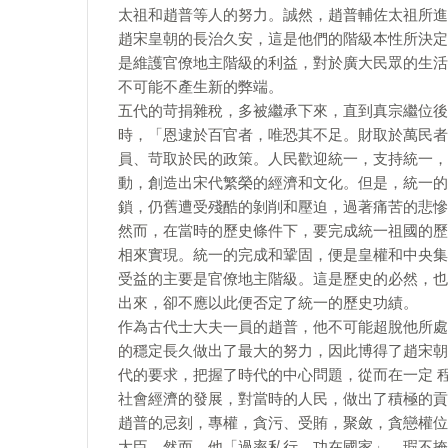
太祖和趙普等人的努力。誠然，趙普輔佐太祖所進
趙宋皇朝的長治久安，這是他們的階級本性所決定
是維護官僚地主階級的利益，對於廣大民眾的生活
不可能不產生新的弊端。
五代的苛捐雜稅，多被繼承下來，直到真宗繼位後
時，「恩逮於百官者，唯恐其不足。財取於萬民者
員、苛取於民的政策。人民歡迎統一，支持統一，
動，創造出宋代繁榮的經濟和文化。但是，統一的
鎖，仍舊遭受殘酷的剝削和壓迫，過著痛苦的悲慘
然而，在當時的歷史條件下，要完成統一祖國的歷
相來實現。統一的完成和鞏固，便是皇權和中央集
受益的主要是官僚地主階級。這是歷史的必然，也
出來，卻不應以此便否定了統一的歷史功績。
作為古代士大夫一員的趙普，他不可能超脫他所處
的穩定長久做出了最大的努力，因此博得了趙宋朝
代的要求，把握了時代的中心問題，從而在一定 
社會經濟的發展，對當時的人民，做出了積極的貢
趙普的忌刻，專權，貪污、受賄，聚斂，貪戀權位
大臣。然而，他「過率私行，功在國家」，瑕不掩