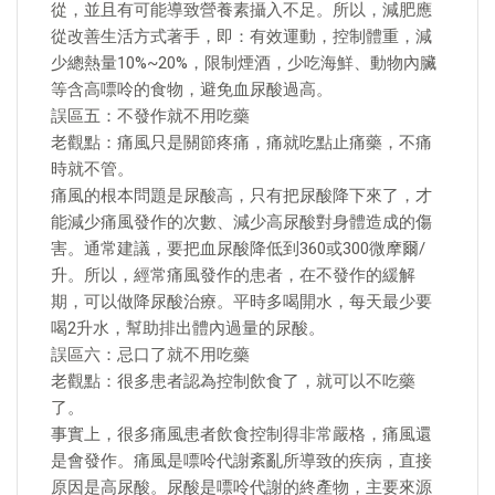
從，並且有可能導致營養素攝入不足。所以，減肥應
從改善生活方式著手，即：有效運動，控制體重，減
少總熱量10%~20%，限制煙酒，少吃海鮮、動物內臟
等含高嘌呤的食物，避免血尿酸過高。
誤區五：不發作就不用吃藥
老觀點：痛風只是關節疼痛，痛就吃點止痛藥，不痛
時就不管。
痛風的根本問題是尿酸高，只有把尿酸降下來了，才
能減少痛風發作的次數、減少高尿酸對身體造成的傷
害。通常建議，要把血尿酸降低到360或300微摩爾/
升。所以，經常痛風發作的患者，在不發作的緩解
期，可以做降尿酸治療。平時多喝開水，每天最少要
喝2升水，幫助排出體內過量的尿酸。
誤區六：忌口了就不用吃藥
老觀點：很多患者認為控制飲食了，就可以不吃藥
了。
事實上，很多痛風患者飲食控制得非常嚴格，痛風還
是會發作。痛風是嘌呤代謝紊亂所導致的疾病，直接
原因是高尿酸。尿酸是嘌呤代謝的終產物，主要來源