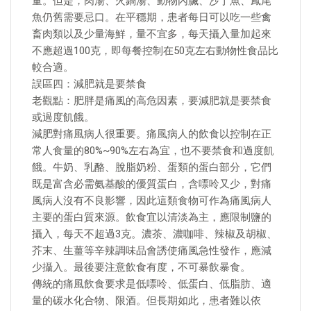
量。但是，肉湯、火鍋湯、動物內臟、沙丁魚、鳳尾
魚仍舊需要忌口。在平穩期，患者每日可以吃一些禽
畜肉類以及少量海鮮，量不宜多，每天攝入量加起來
不應超過100克，即每餐控制在50克左右動物性食品比
較合適。
誤區四：減肥就是要禁食
老觀點：肥胖是痛風的高危因素，要減肥就是要禁食
或過度飢餓。
減肥對痛風病人很重要。痛風病人的飲食以控制在正
常人食量的80%~90%左右為宜，也不要禁食和過度飢
餓。牛奶、乳酪、脫脂奶粉、蛋類的蛋白部分，它們
既是富含必需氨基酸的優質蛋白，含嘌呤又少，對痛
風病人沒有不良影響，因此這類食物可作為痛風病人
主要的蛋白質來源。飲食宜以清淡為主，應限制鹽的
攝入，每天不超過3克。濃茶、濃咖啡、辣椒及胡椒、
芥末、生薑等辛辣調味品會誘使痛風急性發作，應減
少攝入。最後要注意飲食有度，不可暴飲暴食。
傳統的痛風飲食要求是低嘌呤、低蛋白、低脂肪、適
量的碳水化合物、限酒。但長期如此，患者難以依