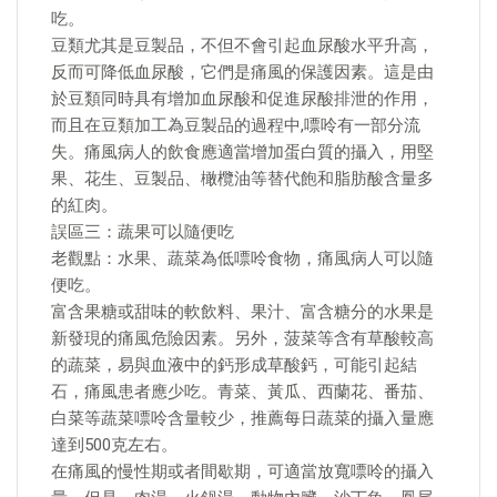
吃。
豆類尤其是豆製品，不但不會引起血尿酸水平升高，
反而可降低血尿酸，它們是痛風的保護因素。這是由
於豆類同時具有增加血尿酸和促進尿酸排泄的作用，
而且在豆類加工為豆製品的過程中,嘌呤有一部分流
失。痛風病人的飲食應適當增加蛋白質的攝入，用堅
果、花生、豆製品、橄欖油等替代飽和脂肪酸含量多
的紅肉。
誤區三：蔬果可以隨便吃
老觀點：水果、蔬菜為低嘌呤食物，痛風病人可以隨
便吃。
富含果糖或甜味的軟飲料、果汁、富含糖分的水果是
新發現的痛風危險因素。另外，菠菜等含有草酸較高
的蔬菜，易與血液中的鈣形成草酸鈣，可能引起結
石，痛風患者應少吃。青菜、黃瓜、西蘭花、番茄、
白菜等蔬菜嘌呤含量較少，推薦每日蔬菜的攝入量應
達到500克左右。
在痛風的慢性期或者間歇期，可適當放寬嘌呤的攝入