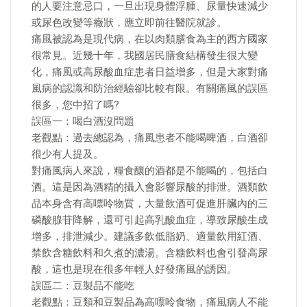
的人要注意忌口，一旦出現身體浮腫、尿量快速減少
或尿色改變等癥狀，應立即前往醫院就診。
痛風被認為是現代病，在以肉類膳食為主的西方國家
很常見。近幾十年，我國居民膳食結構發生很大變
化，痛風或高尿酸血症患者日益增多，但是大家對痛
風病的認識和防治經驗卻比較有限。有關痛風的誤區
很多，您中招了嗎?
誤區一：喝白酒沒問題
老觀點：過去總認為，痛風患者不能喝啤酒，白酒卻
很少有人提及。
對痛風病人來說，糧食釀的酒都是不能喝的，包括白
酒。這是因為酒精的攝入會影響尿酸的排泄。酒類飲
品本身含有高嘌呤物質，大量飲酒可促進肝臟內的三
磷酸腺苷降解，還可引起高乳酸血症，導致尿酸生成
增多，排泄減少。建議多飲低脂奶、適量飲用紅酒、
禁飲含糖飲料和久煮的濃湯。含糖飲料也會引發高尿
酸，這也是現在很多年輕人好發痛風的誘因。
誤區二：豆製品不能吃
老觀點：豆類和豆製品為高嘌呤食物，痛風病人不能