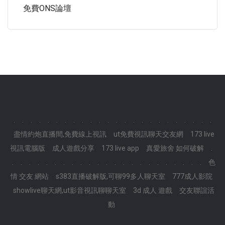
免費ONS論壇
.
.
.
.
.
.
.
.
.
.
.
.
.
.
.
.
.
.
.
.
.
.
.
.
盡情約炮直播間,免費線上視訊
ut免費視訊聊天交友網
173 live
視訊電腦版
成人遊戲分享
173 live app
真愛旅舍 如何破解
.
.
.
.
.
.
.
.
.
.
.
.
.
.
.
.
.
.
.
.
.
.
.
.
色
情 交友 網站
s383直播破解版,可聊99多人聊天室
777成人影院
showlive聊天網,ut影音視訊聊聊天室
3d 成人 遊戲
交友聯誼活
動