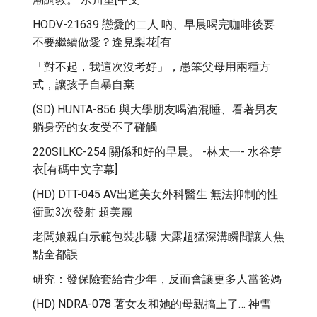
HODV-21639 戀愛的二人 吶、早晨喝完咖啡後要
不要繼續做愛？逢見梨花[有
「對不起，我這次沒考好」，愚笨父母用兩種方
式，讓孩子自暴自棄
(SD) HUNTA-856 與大學朋友喝酒混睡、看著男友
躺身旁的女友受不了碰觸
220SILKC-254 關係和好的早晨。 -林太一- 水谷芽
衣[有碼中文字幕]
(HD) DTT-045 AV出道美女外科醫生 無法抑制的性
衝動3次發射 超美麗
老闆娘親自示範包裝步驟 大露超猛深溝瞬間讓人焦
點全都誤
研究：發保險套給青少年，反而會讓更多人當爸媽
(HD) NDRA-078 著女友和她的母親搞上了… 神雪