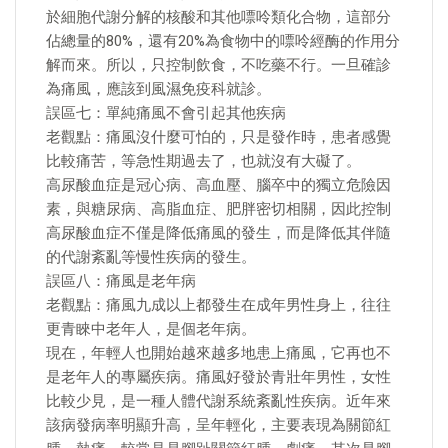
於細胞代謝分解的核酸和其他嘌呤類化合物，這部分
佔總量的80%，還有20%為食物中的嘌呤經酶的作用分
解而來。所以，只控制飲食，不吃藥不行。一旦確診
為痛風，應該到風濕免疫科就診。
誤區七：單純痛風不會引起其他疾病
老觀點：痛風沒什麼可怕的，只是發作時，患者感覺
比較痛苦，等急性期過去了，也就沒有大礙了。
高尿酸血症是冠心病、高血壓、腦卒中的獨立危險因
素，與糖尿病、高脂血症、肥胖密切相關，因此控制
高尿酸血症不僅是降低痛風的發生，而是降低其伴隨
的代謝紊亂等慢性疾病的發生。
誤區八：痛風是老年病
老觀點：痛風九成以上都發生在成年男性身上，往往
更青睞中老年人，是個老年病。
現在，年輕人也開始越來越多地患上痛風，它再也不
是老年人的專屬疾病。痛風好發於青壯年男性，女性
比較少見，是一種人體代謝系統紊亂性疾病。近年來
該病發病率明顯升高，呈年輕化，主要表現為關節紅