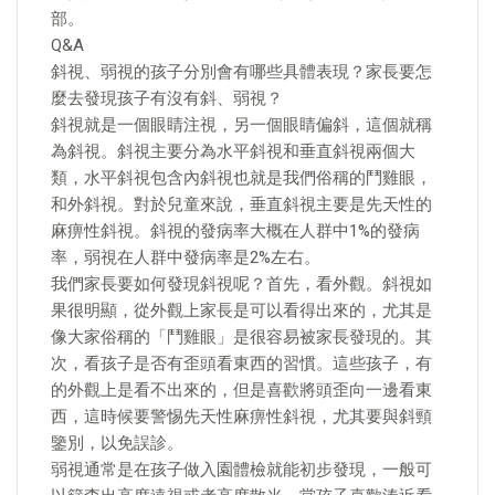
部。
Q&A
斜視、弱視的孩子分別會有哪些具體表現？家長要怎
麼去發現孩子有沒有斜、弱視？
斜視就是一個眼睛注視，另一個眼睛偏斜，這個就稱
為斜視。斜視主要分為水平斜視和垂直斜視兩個大
類，水平斜視包含內斜視也就是我們俗稱的鬥雞眼，
和外斜視。對於兒童來說，垂直斜視主要是先天性的
麻痹性斜視。斜視的發病率大概在人群中1%的發病
率，弱視在人群中發病率是2%左右。
我們家長要如何發現斜視呢？首先，看外觀。斜視如
果很明顯，從外觀上家長是可以看得出來的，尤其是
像大家俗稱的「鬥雞眼」是很容易被家長發現的。其
次，看孩子是否有歪頭看東西的習慣。這些孩子，有
的外觀上是看不出來的，但是喜歡將頭歪向一邊看東
西，這時候要警惕先天性麻痹性斜視，尤其要與斜頸
鑒別，以免誤診。
弱視通常是在孩子做入園體檢就能初步發現，一般可