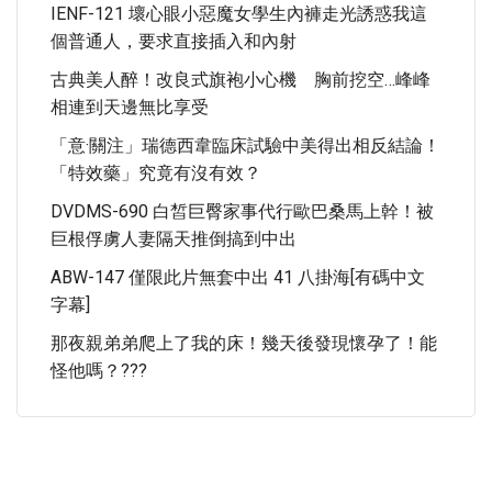
IENF-121 壞心眼小惡魔女學生內褲走光誘惑我這
個普通人，要求直接插入和內射
古典美人醉！改良式旗袍小心機 胸前挖空…峰峰
相連到天邊無比享受
「意·關注」瑞德西韋臨床試驗中美得出相反結論！
「特效藥」究竟有沒有效？
DVDMS-690 白皙巨臀家事代行歐巴桑馬上幹！被
巨根俘虜人妻隔天推倒搞到中出
ABW-147 僅限此片無套中出 41 八掛海[有碼中文
字幕]
那夜親弟弟爬上了我的床！幾天後發現懷孕了！能
怪他嗎？???