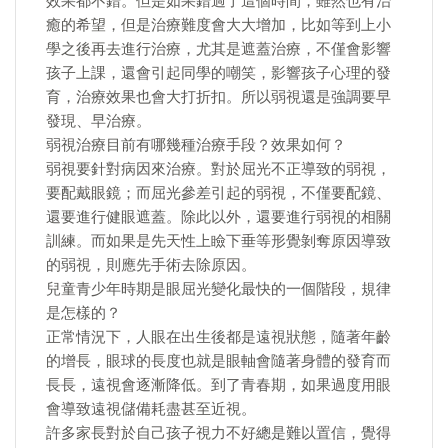
效果都不錯。但是如果錯過了這個時間，雖然也有治
癒的希望，但是治療難度會大大增加，比如等到上小
學之後再去進行治療，尤其是遮蓋治療，不僅會影響
孩子上課，還會引起同學的嘲笑，影響孩子心理的發
育，治療效果也會大打折扣。所以弱視還是強調要早
發現、早治療。
弱視治療目前有哪幾種治療手段？效果如何？
弱視要針對病因來治療。對於屈光不正導致的弱視，
要配戴眼鏡；而屈光參差引起的弱視，不僅要配鏡、
還要進行健眼遮蓋。除此以外，還要進行弱視的相關
訓練。而如果是先天性上瞼下垂等形覺剝奪原因導致
的弱視，則應先手術去除原因。
兒童青少年時期是眼屈光變化最快的一個階段，規律
是怎樣的？
正常情況下，人眼在出生後都是遠視狀態，隨著年齡
的增長，眼球的長度也就是眼軸會隨著身體的發育而
長長，遠視會逐漸降低。到了青春期，如果過度用眼
會導致遠視儲備耗盡甚至近視。
許多家長對於自己孩子視力不好總是難以置信，覺得