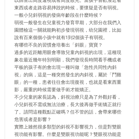
以篩查出高度遠視或者高度散光。當孩子喜歡湊近看
東西或者走路容易摔跤的時候，要懷疑是否有弱視。
一般小兒斜弱視的發病年齡段在什麼時候？
弱視一般發生在兒童視力發育早期，大部分在我們入
園體檢這一關就能夠初步發現弱視，幼兒園裡，比如
說有百來個個小孩中就有1到2個孩子有弱視。
有哪些不良的習慣會培養出「斜眼」寶寶？
過多的近距離用眼會導致兒童內斜視的出現，這種現
象在最近幾年特別明顯，我們發現長時間看手機或者
平板的孩子有的會出現一種叫做「急性共同性內斜
視」的病，這是一種突然發生的內斜視，屬於「鬥雞
眼」的一種，患者往往會出現復視，也就是看東西重
影，嚴重的時候需要做手術才能矯正。
不少兒童的家長認為，斜視治療只是為了外觀好看，
小兒斜視不需或無法治療，長大後再做手術矯正就行
了。請問這種觀點正確嗎？任不管的話，會帶來哪些
危害或者是影響？
實際上雖然很多類型的斜視不影響視力，但是對雙眼
視功能有影響。什麼是雙眼視功能呢？雙眼視功能是