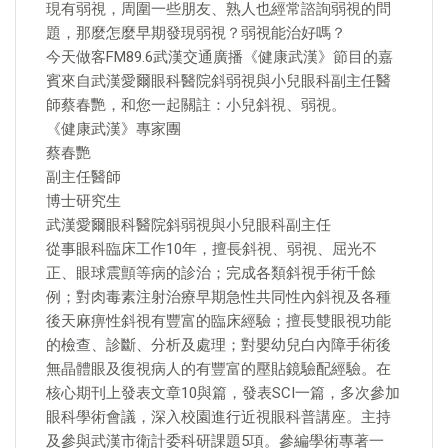
現有弱視，周圍一些朋友、熟人也經常諮詢弱視的問
題，那麼怎麼早期發現弱視？弱視能治好嗎？
今天做客FM89.6武漢交通廣播《健康武漢》節目的嘉
賓來自武漢愛爾眼科醫院斜弱視與小兒眼科副主任醫
師蔡春艷，和您一起關註：小兒斜視、弱視。
《健康武漢》專家團
蔡春艷
副主任醫師
博士研究生
武漢愛爾眼科醫院斜弱視與小兒眼科副主任
從事眼科臨床工作10年，擅長斜視、弱視、屈光不
正、眼球震顫等病的診治；完成各類斜視手術千餘
例；對肉毒素注射治療早期急性共同性內斜視及各種
後天麻痹性斜視有豐富的臨床經驗；擅長雙眼視功能
的檢查、診斷、分析及處理；對嬰幼兒白內障手術後
無晶體眼及復視病人的有豐富的壓貼鏡驗配經驗。在
核心期刊上發表文章10與篇，發表SCI一篇，多次參加
眼科學術會議，深入校園進行近視眼科普講座。主持
及參與武漢市衛計委科研課題5項。參編學術專著一