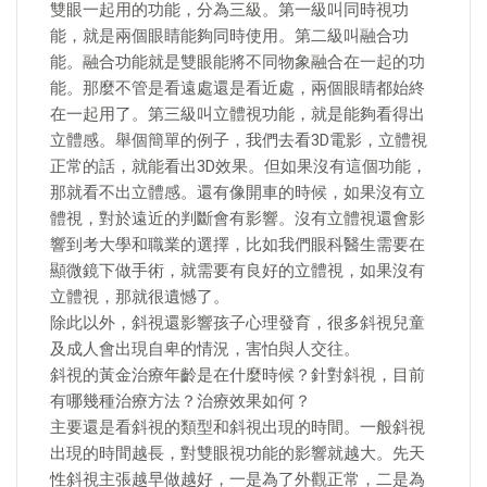
雙眼一起用的功能，分為三級。第一級叫同時視功
能，就是兩個眼睛能夠同時使用。第二級叫融合功
能。融合功能就是雙眼能將不同物象融合在一起的功
能。那麼不管是看遠處還是看近處，兩個眼睛都始終
在一起用了。第三級叫立體視功能，就是能夠看得出
立體感。舉個簡單的例子，我們去看3D電影，立體視
正常的話，就能看出3D效果。但如果沒有這個功能，
那就看不出立體感。還有像開車的時候，如果沒有立
體視，對於遠近的判斷會有影響。沒有立體視還會影
響到考大學和職業的選擇，比如我們眼科醫生需要在
顯微鏡下做手術，就需要有良好的立體視，如果沒有
立體視，那就很遺憾了。
除此以外，斜視還影響孩子心理發育，很多斜視兒童
及成人會出現自卑的情況，害怕與人交往。
斜視的黃金治療年齡是在什麼時候？針對斜視，目前
有哪幾種治療方法？治療效果如何？
主要還是看斜視的類型和斜視出現的時間。一般斜視
出現的時間越長，對雙眼視功能的影響就越大。先天
性斜視主張越早做越好，一是為了外觀正常，二是為