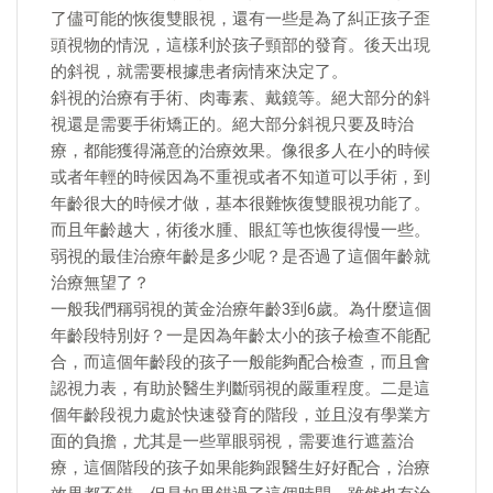
了儘可能的恢復雙眼視，還有一些是為了糾正孩子歪
頭視物的情況，這樣利於孩子頸部的發育。後天出現
的斜視，就需要根據患者病情來決定了。
斜視的治療有手術、肉毒素、戴鏡等。絕大部分的斜
視還是需要手術矯正的。絕大部分斜視只要及時治
療，都能獲得滿意的治療效果。像很多人在小的時候
或者年輕的時候因為不重視或者不知道可以手術，到
年齡很大的時候才做，基本很難恢復雙眼視功能了。
而且年齡越大，術後水腫、眼紅等也恢復得慢一些。
弱視的最佳治療年齡是多少呢？是否過了這個年齡就
治療無望了？
一般我們稱弱視的黃金治療年齡3到6歲。為什麼這個
年齡段特別好？一是因為年齡太小的孩子檢查不能配
合，而這個年齡段的孩子一般能夠配合檢查，而且會
認視力表，有助於醫生判斷弱視的嚴重程度。二是這
個年齡段視力處於快速發育的階段，並且沒有學業方
面的負擔，尤其是一些單眼弱視，需要進行遮蓋治
療，這個階段的孩子如果能夠跟醫生好好配合，治療