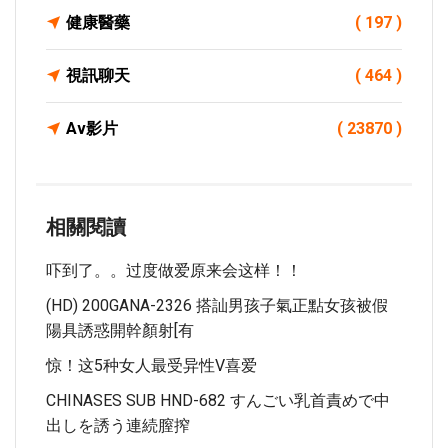
健康醫藥
( 197 )
視訊聊天
( 464 )
Av影片
( 23870 )
相關閱讀
吓到了。。过度做爱原来会这样！！
(HD) 200GANA-2326 搭訕男孩子氣正點女孩被假
陽具誘惑開幹顏射[有
惊！这5种女人最受异性v喜爱
CHINASES SUB HND-682 すんごい乳首責めで中
出しを誘う連続膣搾