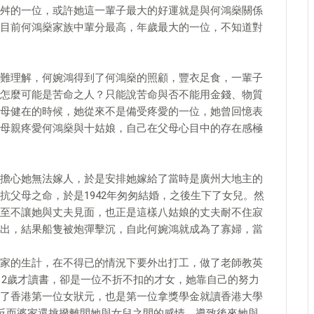
舛的一位，或許她這一輩子最大的好運就是與何鴻燊關係
目前何鴻燊家族中輩分最高，年歲最大的一位，不知道對
難理解，何婉鴻得到了何鴻燊的照顧，豐衣足食，一輩子
怎麼可能是苦命之人？只能說苦命與否不能用金錢、物質
母健在的時候，她從來不是備受疼愛的一位，她曾回憶表
母親疼愛何鴻燊與十姑娘，自己在父母心目中的存在感極
擔心她無法嫁人，於是安排她嫁給了當時是廣州大地主的
抗父母之命，於是1942年匆匆結婚，之後生下了女兒。然
至不讓她與丈夫見面，也正是這樣八姑娘的丈夫耐不住寂
出，結果船隻被炮彈擊沉，自此何婉鴻就成為了寡婦，當
家的生計，在不得已的情況下要外出打工，做了老師教英
12歲才讀書，卻是一位不折不扣的才女，她靠自己的努力
了香港第一位女狀元，也是第一位拿獎學金就讀香港大學
反而婆家還挑撥離間她與女兒之間的感情，導致後來她與