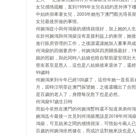
女兒感情疏離，直到1999年女兒在紐約意外摔
中始終掛牽著女兒，2005年她包下澳門觀光塔
女兒最後所做的事情。
何婉鴻從小與何鴻燊的感情就很好，加上她的人生
在於何婉鴻與何鴻燊沒有直接利益上的衝突，她後
進行賬房管理的工作，之後讓還讓她加入董事局成
何鴻燊的四個妻房中，何婉鴻與四房關係最好，1
娘的照顧，與此同時八姑娘也暗自幫助梁安琪壯大
密友甚至是恩人，這也是八姑娘後來退休了，還經
99歲時
何婉鴻來到今年已經100歲了，這些年她一直長居
月，當時汪明荃赴澳門探望她，之後還曬出了合照
是百歲的老人了，身體每況愈下也是必然。
何鴻燊97歲生日時
而如今依然在澳門的何婉鴻暫時還不知道弟弟何鴻
婉鴻迄今最後一次見到何鴻燊應該是2018年何鴻
鴻燊，可見姐弟之間的感情很深，可惜如今兩人已
百歲的何婉鴻依然健在，而或許這對她來說也是人