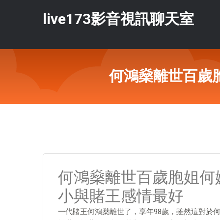
live173影音視訊聊天室
何鴻燊離世百歲
何鴻燊離世百歲胞姐何
小與賭王感情最好
一代賭王何鴻燊離世了，享年98歲，雖然這對於