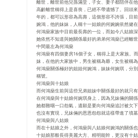
離世，離世前他兒孫滿堂，子女、妻子都陪伴在他
高齡離世稱得上是喜喪，已經不帶遺憾了。回頭來
年的，都可以形容為高壽，這個形容不誇張，目前
婉鴻，他的妹妹，人稱十一姑娘的何婉婉依然健在
何鴻燊家族中目前最長壽的一位，而如今八姑娘深
她依然不知道與她關係最好的弟弟何鴻燊已經離世
中間最左為何鴻燊
何鴻燊有四個妻房16個子女，稱得上是大家族。
妹，在他的大家族中，男生被稱為爺，女生被稱為
何鴻燊關係極好的姐姐何婉鴻，妹妹何婉琪，分別
稱號。
何鴻燊與十姑娘
而何鴻燊生前與這些兄弟姐妹中關係最好的就只有
在何鴻燊與十姑娘何婉琪身上，因為兄妹倆的關係
她都難咽一口怨氣，遺願是要向何鴻燊追討被欠下
也沒有實現，兄妹倆的恩恩怨怨就這樣帶進了墳墓
何鴻燊與八姑娘
而在十姑娘之外，何鴻燊與八姑娘何婉鴻的關係也
十姑娘那般長得美麗大方、精明能幹，更沒有十姑