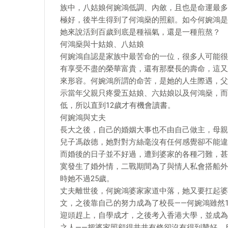
族中，八姑娘何婉鴻低調、內斂，且也是命運最多
極好，後半生得到了何鴻燊的照顧。如今何婉鴻是
她來說活到百歲到底是種福氣，還是一種煎熬？
何鴻燊與十姑娘、八姑娘
何婉鴻自認是家族中最苦命的一位，很多人可能很
有享受不盡的榮華富貴，還有那麼長的壽命，這又
來形容。何婉鴻所謂的命苦，是她的人生際遇，父
示當年父親只疼愛五姑娘、六姑娘以及何鴻燊，而
低，所以直到12歲才有機會讀書。
何婉鴻與丈夫
長大之後，自己的婚姻大事也不由自己做主，母親
兒子馮啟德，她對對方絲毫沒有任何感覺卻不能違
而婚後的日子並不好過，遭到婆家的各種刁難，甚
寞發生了婚外情，二戰期間為了與情人私會搭船外
時她不過25歲。
丈夫離世後，何婉鴻婆家家道中落，她又要扛起婆
文，之後靠自己的努力成為了校長——何婉鴻雖然
迎頭趕上，自學成才，之後考入香港大學，並成為
之人——把婆家照顧得井井有條卻沒有得到贊好，