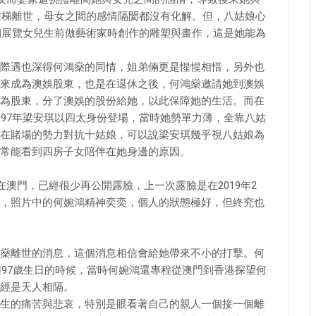
下樓梯離世，母女之間的感情隔閡都沒有化解。但，八姑娘心
長期展覽女兒生前做藝術家時創作的雕塑與畫作，這是她能為
際遇也深得何鴻燊的同情，姐弟倆更是惺惺相惜，另外也
來成為澳娛股東，也是在退休之後，何鴻燊邀請她到澳娛
為股東，分了澳娛的股份給她，以此保障她的生活。而在
997年梁安琪以四太身份登場，當時她勢單力薄，全靠八姑
在賭場的勢力對抗十姑娘，可以說梁安琪幾乎視八姑娘為
常能看到四房子女陪伴在她身邊的原因。
在澳門，已經很少再公開露臉，上一次露臉是在2019年2
，照片中的何婉鴻精神奕奕，個人的狀態極好，但終究也
燊離世的消息，這個消息相信會給她帶來不小的打擊。何
燊97歲生日的時候，當時何婉鴻還專程從澳門到香港探望何
經是天人相隔。
生的痛苦與悲哀，特別是眼看著自己的親人一個接一個離