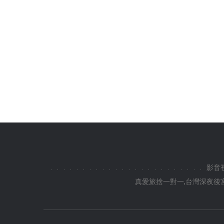
.
.
.
.
.
.
.
.
.
.
.
.
.
.
.
.
.
.
.
.
.
.
.
.
影音
真愛旅捨一對一,台灣深夜後宮