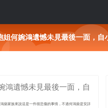
胞姐何婉鴻遺憾未見最後一面，自
婉鴻遺憾未見最後一面，自
何鴻燊家族來說這是一件很悲傷的事情，不過何鴻燊是安詳