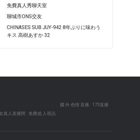
免費真人秀聊天室
聊城市ONS交友
CHINASES SUB JUY-942 8年ぶりに味わう
キス 高樹あすか 32
.
.
.
.
.
.
.
.
.
.
.
.
.
.
國 外 色情 直播
173直播
美女真人直播間
免費成.人視訊