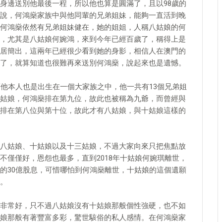
身邊送別他最後一程，所以他也算是圓滿了，且以98歲的
說，何鴻燊家族中與他同輩的兄弟姐妹，能夠一直活到晚
何鴻燊依然有兄弟姐妹健在，她的姐姐，人稱八姑娘的何
，尤其是八姑娘何婉鴻，來到今年已經百歲了，稱得上是
居簡出，這兩年已經很少看到她的身影，相信人在澳門的
了，就算知道也很難再來送別何鴻燊，說起來也是遺憾。
而他本人也是出生在一個大家族之中，他一共有13個兄弟姐
姑娘，何鴻燊排在第九位，故此也被稱為九爺，而曾經與
排在第八位與第十位，故此才有八姑娘，與十姑娘這樣的
八姑娘、十姑娘以及十三姑娘，不過大家向來只把焦點放
不僅僅好，恩怨也最多，直到2018年十姑娘何婉琪離世，
的30億股息，可惜哪怕到何鴻燊離世，十姑娘的這個遺願
。
非常好，只不過八姑娘沒有十姑娘那般個性強硬，也不如
娘那般有著豐富多彩，驚世駭俗的私人感情。在何鴻燊家