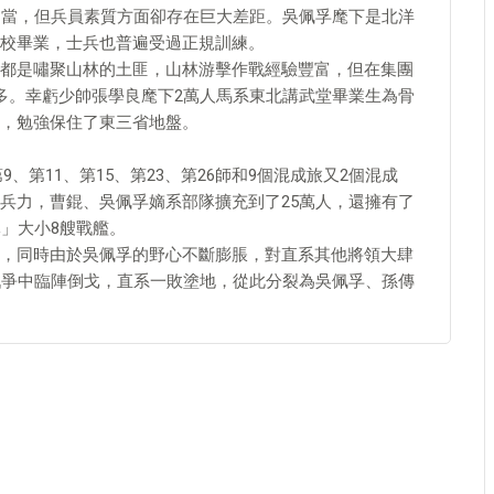
相當，但兵員素質方面卻存在巨大差距。吳佩孚麾下是北洋
校畢業，士兵也普遍受過正規訓練。
都是嘯聚山林的土匪，山林游擊作戰經驗豐富，但在集團
多。幸虧少帥張學良麾下2萬人馬系東北講武堂畢業生為骨
，勉強保住了東三省地盤。
、第11、第15、第23、第26師和9個混成旅又2個混成
兵力，曹錕、吳佩孚嫡系部隊擴充到了25萬人，還擁有了
」大小8艘戰艦。
，同時由於吳佩孚的野心不斷膨脹，對直系其他將領大肆
戰爭中臨陣倒戈，直系一敗塗地，從此分裂為吳佩孚、孫傳